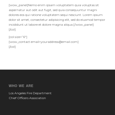
[wow_panel]Nemo enim ipsam voluptatem quia voluptas sit
aspernatur aut odit aut fugit, sed quia consequuntur magni
dolores eos qui ratione voluptatem sequi nesciunt. Lorem ipsum
dolor sit amet, consectetur adipisicing elit, sed do eiusmod tempor
incididunt ut labore et dolore magna aliqua.[/wow_panel]
[/col]
[col size=”6″]
[wow_contact
email=youraddress@email.com
]
[/col]
WHO WE ARE
Los Angeles Fire Department
Chief Officers Association