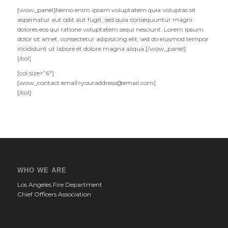
[wow_panel]Nemo enim ipsam voluptatem quia voluptas sit
aspernatur aut odit aut fugit, sed quia consequuntur magni
dolores eos qui ratione voluptatem sequi nesciunt. Lorem ipsum
dolor sit amet, consectetur adipisicing elit, sed do eiusmod tempor
incididunt ut labore et dolore magna aliqua.[/wow_panel]
[/col]
[col size=”6″]
[wow_contact
email=youraddress@email.com
]
[/col]
WHO WE ARE
Los Angeles Fire Department
Chief Officers Association